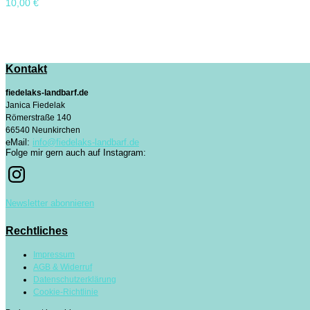
10,00
€
Kontakt
fiedelaks-landbarf.de
Janica Fiedelak
Römerstraße 140
66540 Neunkirchen
eMail:
info@fiedelaks-landbarf.de
Folge mir gern auch auf Instagram:
Newsletter abonnieren
Rechtliches
Impressum
AGB & Widerruf
Datenschutzerklärung
Cookie-Richtlinie