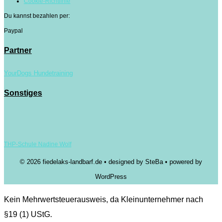
Cookie-Richtlinie
Du kannst bezahlen per:
Paypal
Partner
YourDogs Hundetraining
Sonstiges
THP-Schule Nadine Wolf
© 2026 fiedelaks-landbarf.de • designed by SteBa • powered by
WordPress
Kein Mehrwertsteuerausweis, da Kleinunternehmer nach
§19 (1) UStG.