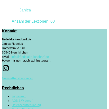
Janica
Anzahl der Lektionen:
60
Kontakt
fiedelaks-landbarf.de
Janica Fiedelak
Römerstraße 140
66540 Neunkirchen
eMail:
info@fiedelaks-landbarf.de
Folge mir gern auch auf Instagram:
Newsletter abonnieren
Rechtliches
Impressum
AGB & Widerruf
Datenschutzerklärung